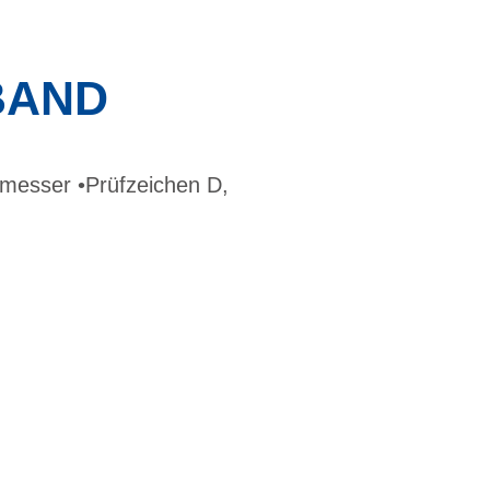
BAND
hmesser •Prüfzeichen D,